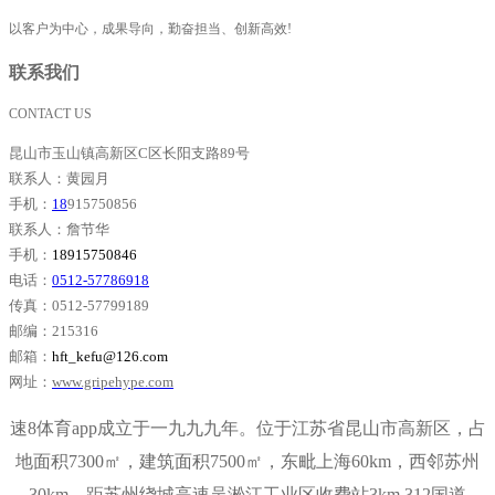
以客户为中心，成果导向，勤奋担当、创新高效!
联系我们
CONTACT US
昆山市玉山镇高新区C区长阳支路89号
联系人：黄园月
手机：
18
915750856
联系人：詹节华
手机：
18915750846
电话：
0512-57786918
传真：0512-57799189
邮编：215316
邮箱：
hft_kefu@126.com
网址：
www.gripehype.com
速8体育app成立于一九九九年。位于江苏省昆山市高新区，占
地面积7300㎡，建筑面积7500㎡，东毗上海60km，西邻苏州
30km，距苏州绕城高速吴淞江工业区收费站3km,312国道