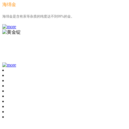
海绵金
海绵金是含有汞等杂质的纯度达不到99%的金。
银板
银的理化性质均较为稳定，导热、导电性能很好，有许多重要用途。
昆山金回收,昆山银回收,昆山金属回收,苏州金回收,苏州银回