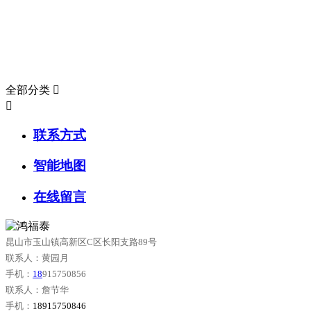
联系我们
ONTACT US
全部分类


联系方式
智能地图
在线留言
昆山市玉山镇高新区C区长阳支路89号
联系人：黄园月
手机：
18
915750856
联系人：詹节华
手机：
18915750846