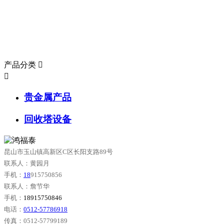
产品展示
RODUCTS
产品分类


贵金属产品
回收塔设备
昆山市玉山镇高新区C区长阳支路89号
联系人：黄园月
手机：
18
915750856
联系人：詹节华
手机：
18915750846
电话：
0512-57786918
传真：0512-57799189