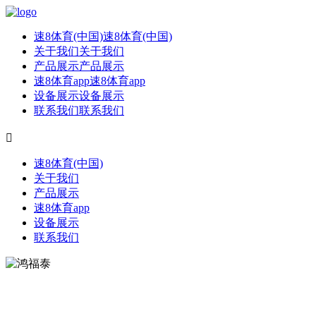
速8体育(中国)
速8体育(中国)
关于我们
关于我们
产品展示
产品展示
速8体育app
速8体育app
设备展示
设备展示
联系我们
联系我们

速8体育(中国)
关于我们
产品展示
速8体育app
设备展示
联系我们
N