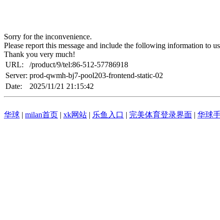
Sorry for the inconvenience.
Please report this message and include the following information to us
Thank you very much!
URL:
/product/9/tel:86-512-57786918
Server:
prod-qwmh-bj7-pool203-frontend-static-02
Date:
2025/11/21 21:15:42
华球
|
milan首页
|
xk网站
|
乐鱼入口
|
完美体育登录界面
|
华球